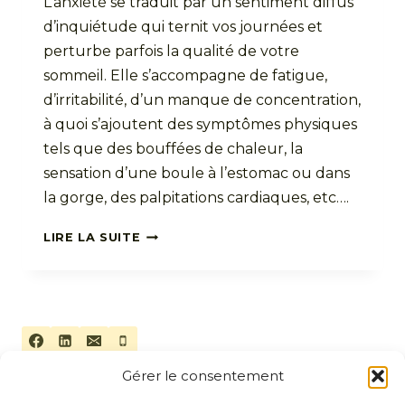
L’anxiété se traduit par un sentiment diffus
d’inquiétude qui ternit vos journées et
perturbe parfois la qualité de votre
sommeil. Elle s’accompagne de fatigue,
d’irritabilité, d’un manque de concentration,
à quoi s’ajoutent des symptômes physiques
tels que des bouffées de chaleur, la
sensation d’une boule à l’estomac ou dans
la gorge, des palpitations cardiaques, etc….
5
LIRE LA SUITE
CLÉS
POUR
SE
PROTÉGER
DE
L’ANXIÉTÉ
ET
Gérer le consentement
DÉVELOPPER
UN