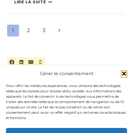
LA
LIRE LA SUITE
PERSÉVÉRANCE
:
CE
PETIT
Navigation
Page
1
2
3
TIMBRE
QUI
de
suivante
NOUS
MÈNE
page
À
DESTINATION
Gérer le consentement
Pour offrir les meilleures expériences, nous utilisons des technologies
telles que les cookies pour stocker et/ou accéder aux informations des
appareils. Le fait de consentir à ces technologies nous permettra de
traiter des données telles que le comportement de navigation ou les ID
uniques sur ce site. Le fait de ne pas consentir ou de retirer son
Mentions légales
Politique de cookies (UE)
consentement peut avoir un effet négatif sur certaines caractéristiques
et fonctions.