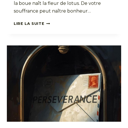
la boue naît la fleur de lotus. De votre
souffrance peut naître bonheur…
SANS
LIRE LA SUITE
BOUE,
PAS
DE
LOTUS
:
TRANSFORMER
LA
SOUFFRANCE
EN
FORCE